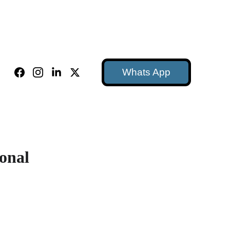
Whats App
ional