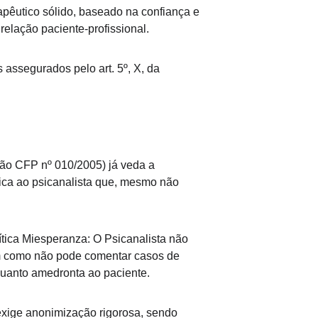
rapêutico sólido, baseado na confiança e 
elação paciente-profissional.
 assegurados pelo art. 5º, X, da 
ção CFP nº 010/2005) já veda a 
ica ao psicanalista que, mesmo não 
ítica Miesperanza: O Psicanalista não 
im como não pode comentar casos de 
 quanto amedronta ao paciente.
exige anonimização rigorosa, sendo 