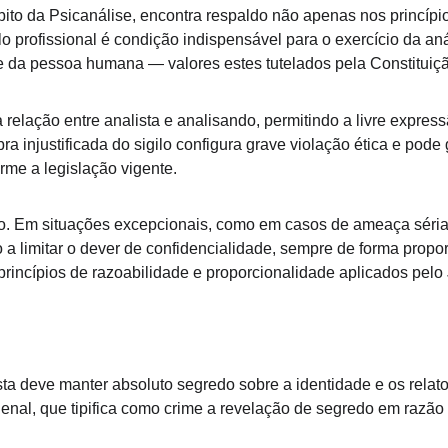
bito da Psicanálise, encontra respaldo não apenas nos princípio
ilo profissional é condição indispensável para o exercício da aná
da pessoa humana — valores estes tutelados pela Constituição Fed
relação entre analista e analisando, permitindo a livre express
ra injustificada do sigilo configura grave violação ética e pod
orme a legislação vigente.
uto. Em situações excepcionais, como em casos de ameaça séria 
o a limitar o dever de confidencialidade, sempre de forma propor
e princípios de razoabilidade e proporcionalidade aplicados pelo 
sta deve manter absoluto segredo sobre a identidade e os relat
al, que tipifica como crime a revelação de segredo em razão de