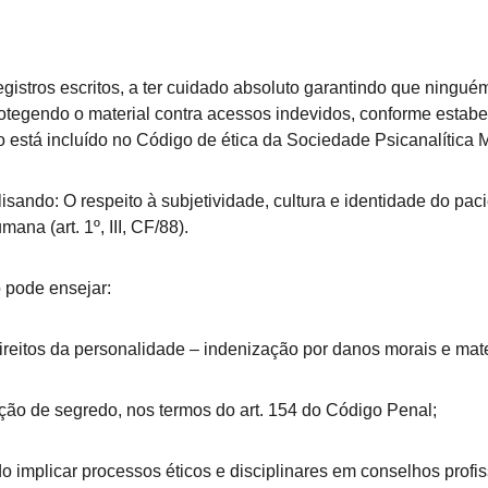
gistros escritos, a ter cuidado absoluto garantindo que ningué
rotegendo o material contra acessos indevidos, conforme estab
 está incluído no Código de ética da Sociedade Psicanalítica 
lisando: O respeito à subjetividade, cultura e identidade do pac
na (art. 1º, III, CF/88).
 pode ensejar:
ireitos da personalidade – indenização por danos morais e mater
ção de segredo, nos termos do art. 154 do Código Penal;
 implicar processos éticos e disciplinares em conselhos profi