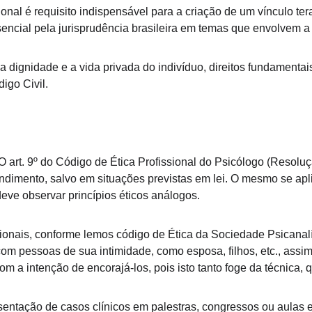
ional é requisito indispensável para a criação de um vínculo te
ncial pela jurisprudência brasileira em temas que envolvem a r
a dignidade e a vida privada do indivíduo, direitos fundamentais
igo Civil.
O art. 9º do Código de Ética Profissional do Psicólogo (Resolu
ndimento, salvo em situações previstas em lei. O mesmo se apl
eve observar princípios éticos análogos.
sionais, conforme lemos código de Ética da Sociedade Psicanal
m pessoas de sua intimidade, como esposa, filhos, etc., ass
 a intenção de encorajá-los, pois isto tanto foge da técnica,
sentação de casos clínicos em palestras, congressos ou aulas 